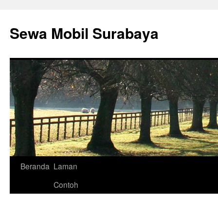
Langsung
ke
Sewa Mobil Surabaya
isi
Beranda
Laman
Contoh